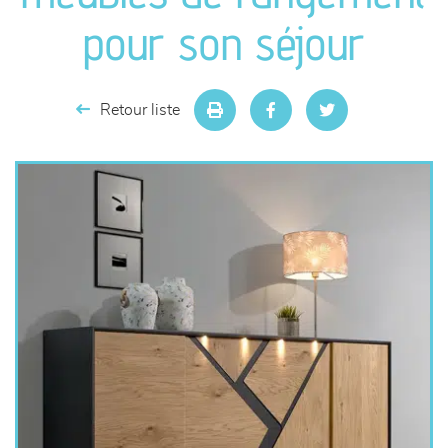
séjours
pour son séjour
meubles de complément
Retour liste
chambres et dressing
literie
décoration