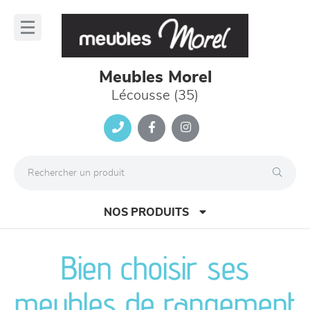
Panneau de gestion des cookies
lose
nu
Meubles Morel
Lécousse (35)
NOS PRODUITS
Bien choisir ses
canapés et fauteuils
meubles de rangement