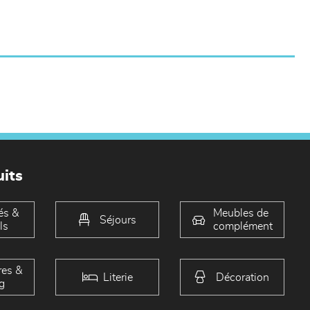
its
és &
Meubles de
Séjours
ls
complément
es &
Literie
Décoration
g