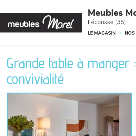
Panneau de gestion des cookies
Meubles Mo
Lécousse (35)
LE MAGASIN
NOS
Grande table à manger : f
convivialité