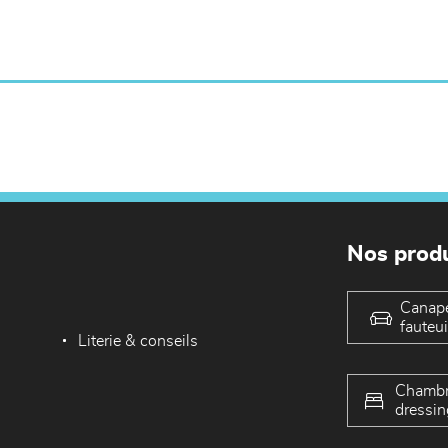
Nos produ
Canap
fauteui
Literie & conseils
Chambr
dressin