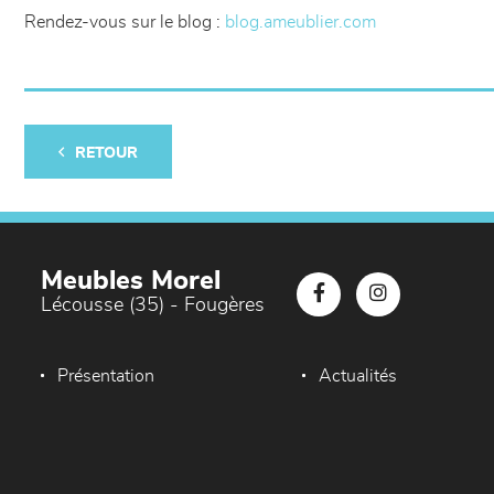
Rendez-vous sur le blog :
blog.ameublier.com
RETOUR
Meubles Morel
Lécousse (35) - Fougères
Présentation
Actualités