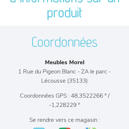
séjours
produit
meubles de complément
Coordonnées
chambres et dressing
literie
Meubles Morel
décoration
1 Rue du Pigeon Blanc - ZA le parc
-
Lécousse
(
35133
)
Coordonnées GPS : 48,3522266 ° /
-1,228229 °
Se rendre vers ce magasin :