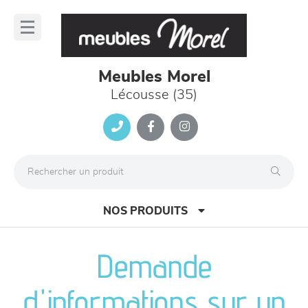
Panneau de gestion des cookies
lose
nu
Meubles Morel
Lécousse (35)
NOS PRODUITS
Demande
canapés et fauteuils
d'informations sur un