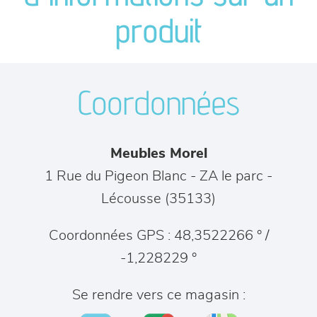
séjours
produit
meubles de complément
Coordonnées
chambres et dressing
literie
Meubles Morel
décoration
1 Rue du Pigeon Blanc - ZA le parc
-
Lécousse
(
35133
)
Coordonnées GPS : 48,3522266 ° /
-1,228229 °
Se rendre vers ce magasin :