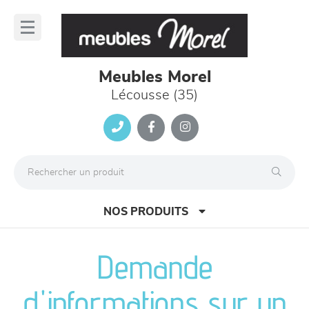
Panneau de gestion des cookies
lose
nu
Meubles Morel
Lécousse (35)
NOS PRODUITS
Demande
canapés et fauteuils
d'informations sur un