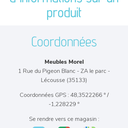
séjours
produit
meubles de complément
Coordonnées
chambres et dressing
literie
Meubles Morel
décoration
1 Rue du Pigeon Blanc - ZA le parc
-
Lécousse
(
35133
)
Coordonnées GPS : 48,3522266 ° /
-1,228229 °
Se rendre vers ce magasin :