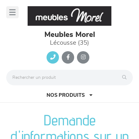
Panneau de gestion des cookies
lose
nu
Meubles Morel
Lécousse (35)
NOS PRODUITS
Demande
canapés et fauteuils
d'informations sur un