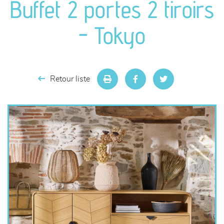
Buffet 2 portes 2 tiroirs
séjours
- Tokyo
meubles de complément
chambres et dressing
Retour liste
literie
décoration