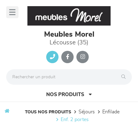
Panneau de gestion des cookies
lose
nu
Meubles Morel
Lécousse (35)
NOS PRODUITS
séjours
enfilade
TOUS NOS PRODUITS
enf. 2 portes
canapés et fauteuils