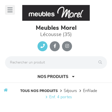
Panneau de gestion des cookies
lose
nu
Meubles Morel
Lécousse (35)
NOS PRODUITS
séjours
enfilade
TOUS NOS PRODUITS
enf. 4 portes
canapés et fauteuils