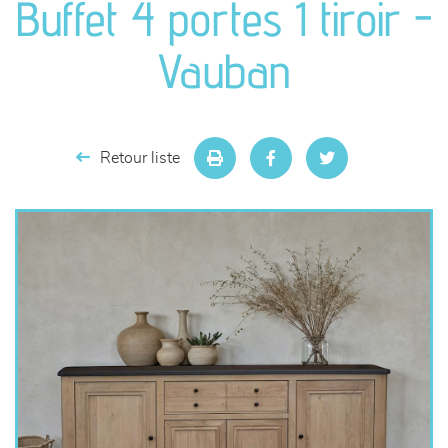
Buffet 4 portes 1 tiroir -
séjours
Vauban
meubles de complément
chambres et dressing
Retour liste
literie
décoration