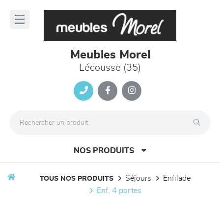
Panneau de gestion des cookies
lose
nu
Meubles Morel
Lécousse (35)
NOS PRODUITS
séjours
enfilade
TOUS NOS PRODUITS
enf. 4 portes
canapés et fauteuils