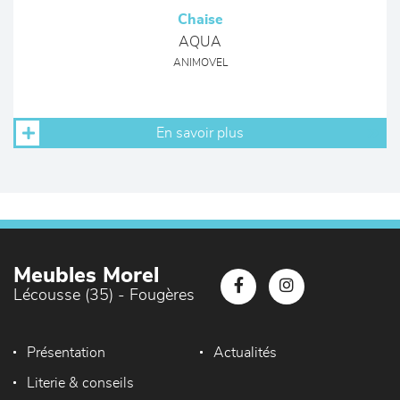
Chaise
AQUA
ANIMOVEL
En savoir plus
Meubles Morel
Lécousse (35) - Fougères
Présentation
Actualités
Literie & conseils