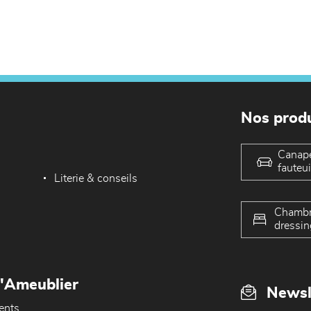
Nos produ
Canap
fauteui
Literie & conseils
Chambr
dressin
L'Ameublier
Newsl
ents