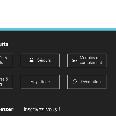
its
és &
Meubles de
Séjours
ls
complément
es &
Literie
Décoration
g
Inscrivez-vous !
etter