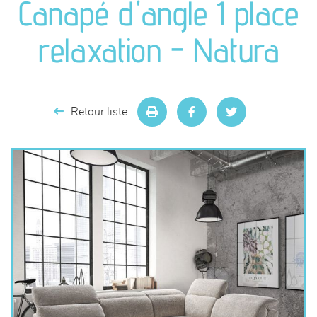
Canapé d'angle 1 place
séjours
relaxation - Natura
meubles de complément
chambres et dressing
Retour liste
literie
décoration