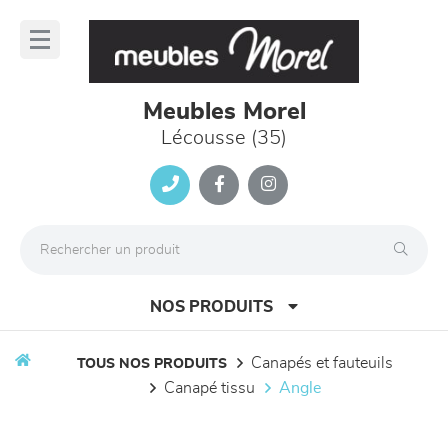
Panneau de gestion des cookies
lose
nu
Meubles Morel
Lécousse (35)
NOS PRODUITS
canapés et fauteuils
TOUS NOS PRODUITS
canapé tissu
angle
canapés et fauteuils