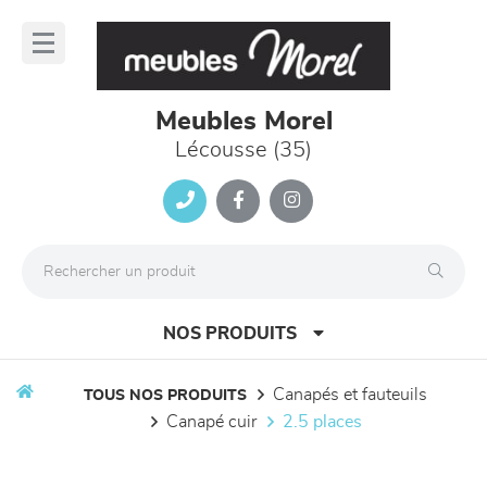
Panneau de gestion des cookies
lose
nu
Meubles Morel
Lécousse (35)
NOS PRODUITS
canapés et fauteuils
TOUS NOS PRODUITS
canapé cuir
2.5 places
canapés et fauteuils