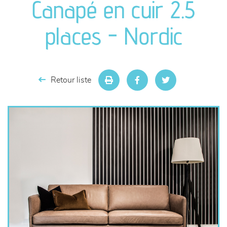
Canapé en cuir 2.5
séjours
places - Nordic
meubles de complément
chambres et dressing
Retour liste
literie
décoration