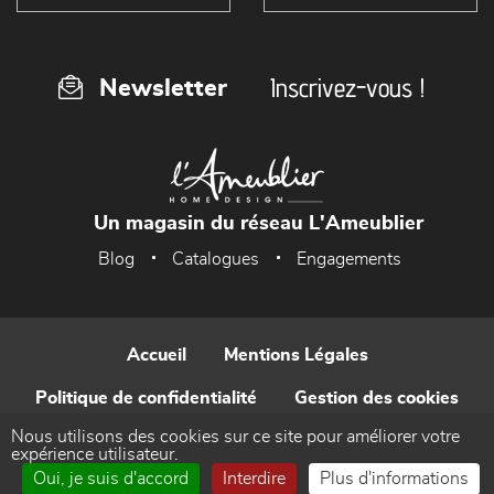
Inscrivez-vous !
Newsletter
Un magasin du réseau L'Ameublier
Blog
Catalogues
Engagements
Accueil
Mentions Légales
Politique de confidentialité
Gestion des cookies
Nous utilisons des cookies sur ce site pour améliorer votre
Contact
expérience utilisateur.
Oui, je suis d'accord
Interdire
Plus d'informations