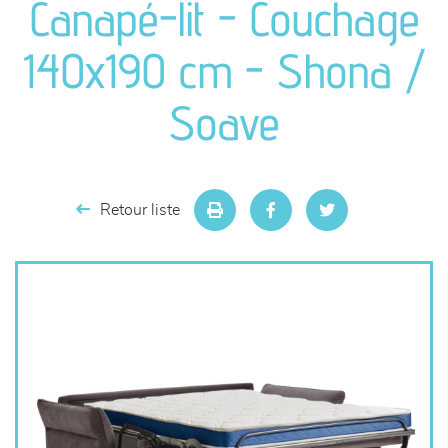
Canapé-lit - Couchage
séjours
140x190 cm - Shona /
meubles de complément
Soave
chambres et dressing
literie
Retour liste
décoration