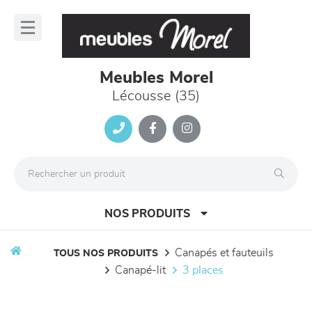
Panneau de gestion des cookies
lose
nu
Meubles Morel
Lécousse (35)
NOS PRODUITS
canapés et fauteuils
TOUS NOS PRODUITS
canapé-lit
3 places
canapés et fauteuils