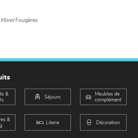
 Morel
Fougères
its
és &
Meubles de
Séjours
ls
complément
es &
Literie
Décoration
g