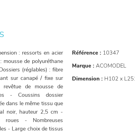
s
ension : ressorts en acier
Référence :
10347
 : mousse de polyuréthane
Marque :
ACOMODEL
ossiers (réglables) : fibre
sant sur canapé / fixe sur
Dimension :
H102 x L25
³ revêtue de mousse de
les - Coussins dossier
sée dans le même tissu que
al noir, hauteur 2,5 cm -
ec roues - Nombreuses
es - Large choix de tissus