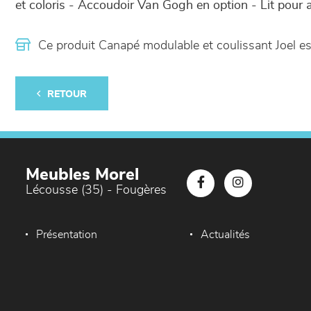
et coloris - Accoudoir Van Gogh en option - Lit pour 
Ce produit Canapé modulable et coulissant Joel 
RETOUR
Meubles Morel
Lécousse (35) - Fougères
Présentation
Actualités