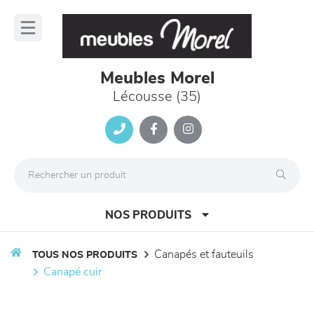
Panneau de gestion des cookies
lose
nu
Meubles Morel
Lécousse (35)
NOS PRODUITS
canapés et fauteuils
TOUS NOS PRODUITS
canapé cuir
canapés et fauteuils