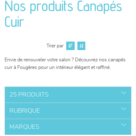
Nos produits Canapés
séjours
Cuir
meubles de complément
chambres et dressing
Trier par
literie
Envie de renouveler votre salon ? Découvrez nos canapés
cuir à Fougères pour un intérieur élégant et raffiné.
décoration
25 PRODUITS
RUBRIQUE
MARQUES