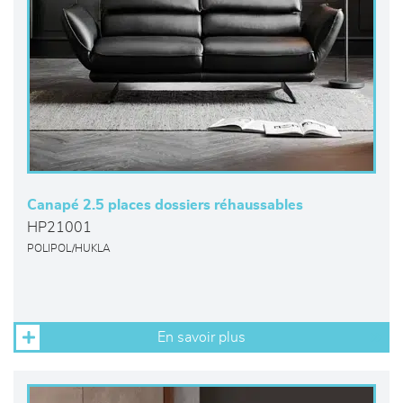
Canapé 2.5 places dossiers réhaussables
HP21001
POLIPOL/HUKLA
En savoir plus