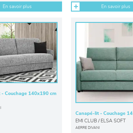
En savoir plus
En savoir plus
t - Couchage 140x190 cm
I
Canapé-lit - Couchage 1
EMI CLUB / ELSA SOFT
AERRE DIVANI