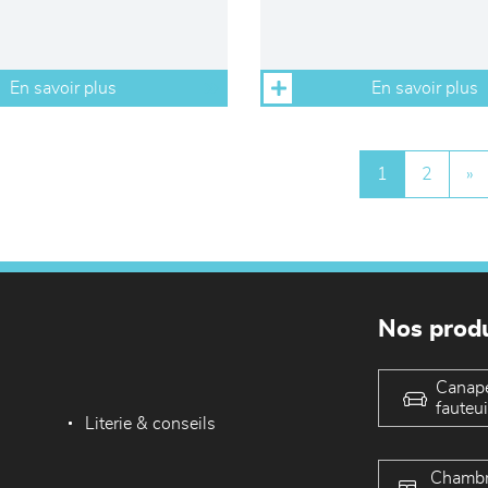
En savoir plus
En savoir plus
1
2
»
Nos produ
Canap
fauteui
Literie & conseils
Chambr