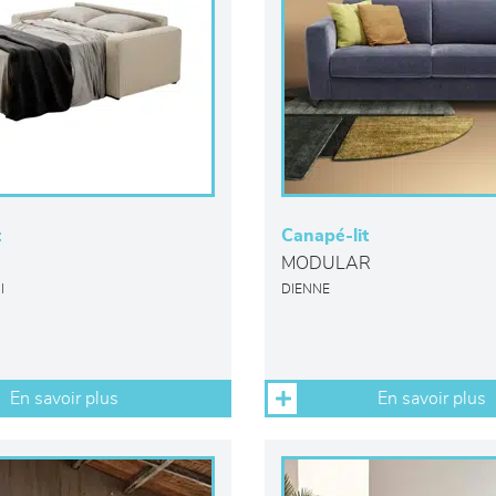
t
Canapé-lit
MODULAR
I
DIENNE
En savoir plus
En savoir plus