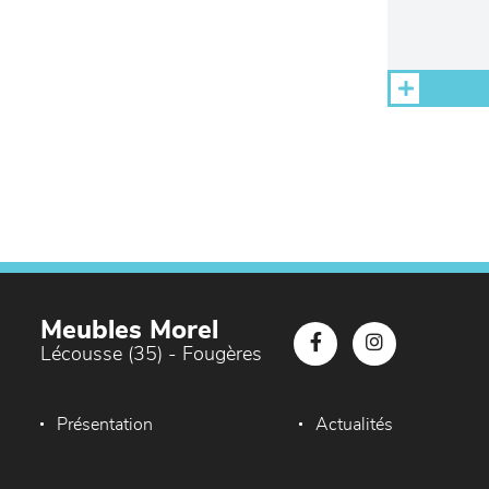
Meubles Morel
Lécousse (35) - Fougères
Présentation
Actualités