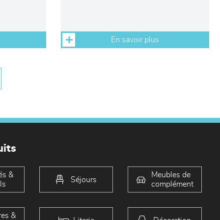
En savoir plus
its
és &
Meubles de
Séjours
ls
complément
es &