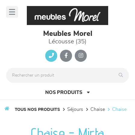
Panneau de gestion des cookies
lose
nu
Meubles Morel
Lécousse (35)
NOS PRODUITS
séjours
chaise
chaise
TOUS NOS PRODUITS
canapés et fauteuils
Chaise - Mirta