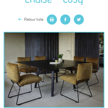
séjours
meubles de complément
Retour liste
chambres et dressing
literie
décoration