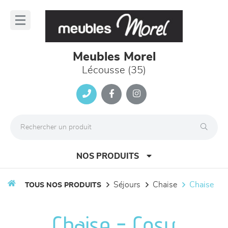
Panneau de gestion des cookies
lose
nu
Meubles Morel
Lécousse (35)
NOS PRODUITS
séjours
chaise
chaise
TOUS NOS PRODUITS
canapés et fauteuils
Chaise - Cosy