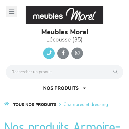
Panneau de gestion des cookies
lose
nu
Meubles Morel
Lécousse (35)
NOS PRODUITS
chambres et dressing
TOUS NOS PRODUITS
canapés et fauteuils
Nos produits Armoire-