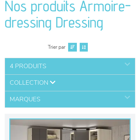
Nos produits Armoire-
séjours
dressing Dressing
meubles de complément
chambres et dressing
Trier par
literie
4 PRODUITS
décoration
COLLECTION
MARQUES