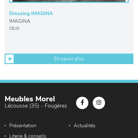
Dressing IMAGINA
IMAGINA
CELIO
En savoir plus
Meubles Morel
Lécousse (35) - Fougères
Présentation
Actualités
Literie & conseils