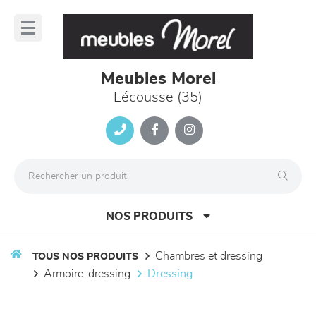
Panneau de gestion des cookies
lose
nu
Meubles Morel
Lécousse (35)
NOS PRODUITS
chambres et dressing
TOUS NOS PRODUITS
armoire-dressing
dressing
canapés et fauteuils