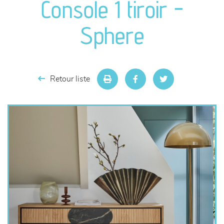
Console 1 tiroir -
séjours
Sphere
meubles de complément
chambres et dressing
Retour liste
literie
décoration