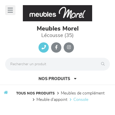
Panneau de gestion des cookies
lose
nu
Meubles Morel
Lécousse (35)
NOS PRODUITS
meubles de complément
TOUS NOS PRODUITS
meuble d'appoint
console
canapés et fauteuils