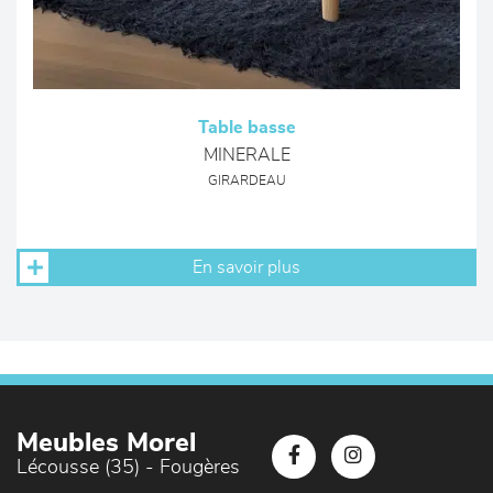
Table basse
MINERALE
GIRARDEAU
En savoir plus
Meubles Morel
Lécousse (35) - Fougères