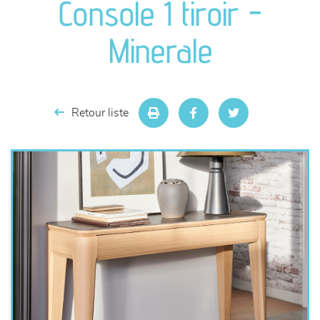
Console 1 tiroir -
séjours
Minerale
meubles de complément
chambres et dressing
Retour liste
literie
décoration