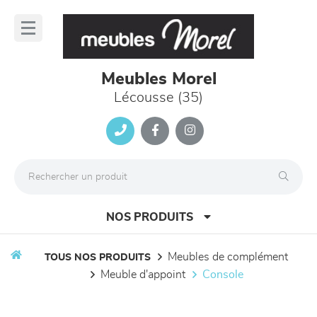
Panneau de gestion des cookies
lose
nu
Meubles Morel
Lécousse (35)
NOS PRODUITS
meubles de complément
TOUS NOS PRODUITS
meuble d'appoint
console
canapés et fauteuils