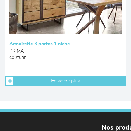
Armoirette 3 portes 1 niche
PRIMA
COUTURE
En savoir plus
Nos produ