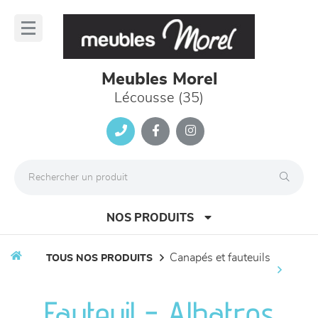
Panneau de gestion des cookies
lose
nu
Meubles Morel
Lécousse (35)
NOS PRODUITS
canapés et fauteuils
TOUS NOS PRODUITS
canapés et fauteuils
Fauteuil - Albatros