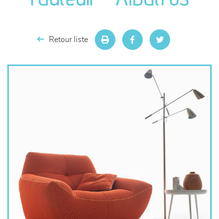
séjours
meubles de complément
Retour liste
chambres et dressing
literie
décoration