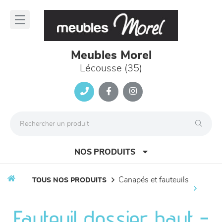
Panneau de gestion des cookies
lose
nu
Meubles Morel
Lécousse (35)
NOS PRODUITS
canapés et fauteuils
TOUS NOS PRODUITS
canapés et fauteuils
Fauteuil dossier haut -