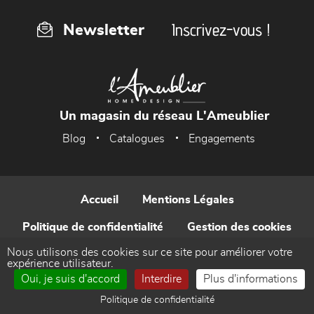
Inscrivez-vous !
Newsletter
Un magasin du réseau L'Ameublier
Blog
Catalogues
Engagements
Accueil
Mentions Légales
Politique de confidentialité
Gestion des cookies
Nous utilisons des cookies sur ce site pour améliorer votre
Contact
expérience utilisateur.
Oui, je suis d'accord
Interdire
Plus d'informations
Réalisé par WEB Enseignes
Politique de confidentialité