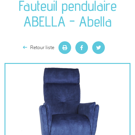
Fauteuil pendulaire
séjours
ABELLA - Abella
meubles de complément
chambres et dressing
Retour liste
literie
décoration