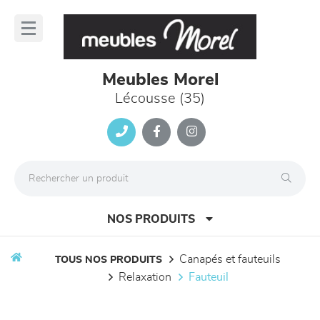
Panneau de gestion des cookies
lose
nu
Meubles Morel
Lécousse (35)
NOS PRODUITS
canapés et fauteuils
TOUS NOS PRODUITS
relaxation
fauteuil
canapés et fauteuils