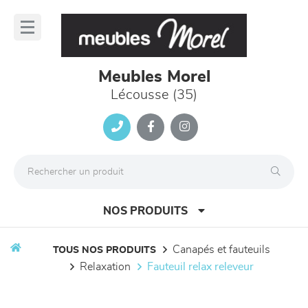
Panneau de gestion des cookies
lose
nu
Meubles Morel
Lécousse (35)
NOS PRODUITS
canapés et fauteuils
TOUS NOS PRODUITS
relaxation
fauteuil relax releveur
canapés et fauteuils