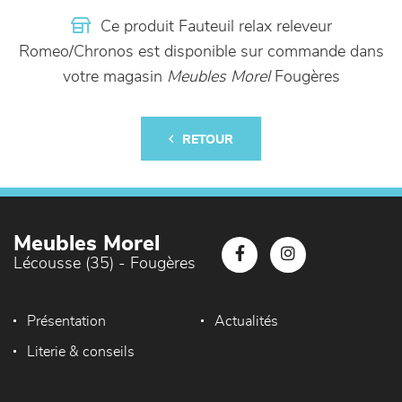
Ce produit Fauteuil relax releveur
Romeo/Chronos est disponible sur commande dans
votre magasin
Meubles Morel
Fougères
RETOUR
Meubles Morel
Lécousse (35) - Fougères
Présentation
Actualités
Literie & conseils