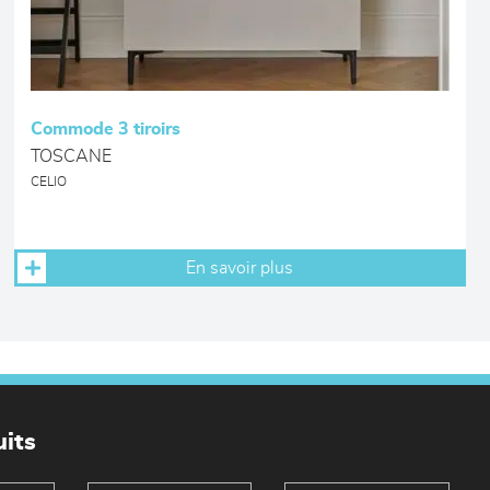
Commode 3 tiroirs
TOSCANE
CELIO
En savoir plus
its