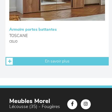
Armoire portes battantes
TOSCANE
CELIO
En savoir plus
Meubles Morel
Lécousse (35) - Fougères