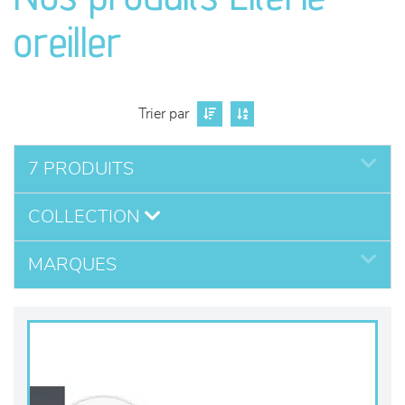
séjours
oreiller
meubles de complément
chambres et dressing
Trier par
literie
7 PRODUITS
COLLECTION
décoration
MARQUES