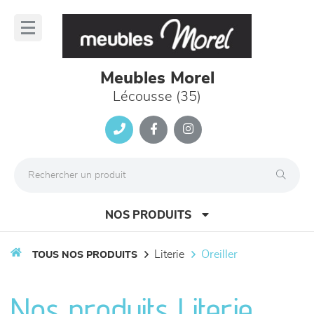
Panneau de gestion des cookies
lose
nu
Meubles Morel
Lécousse (35)
NOS PRODUITS
literie
oreiller
TOUS NOS PRODUITS
canapés et fauteuils
Nos produits Literie