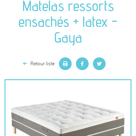
Matelas ressorts
séjours
ensachés + latex -
meubles de complément
Gaya
chambres et dressing
literie
Retour liste
décoration