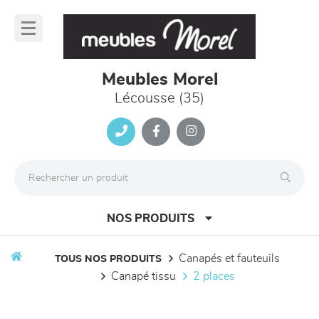
Panneau de gestion des cookies
lose
nu
Meubles Morel
Lécousse (35)
NOS PRODUITS
canapés et fauteuils
TOUS NOS PRODUITS
canapé tissu
2 places
canapés et fauteuils