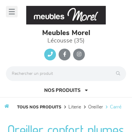
Panneau de gestion des cookies
lose
nu
Meubles Morel
Lécousse (35)
NOS PRODUITS
literie
oreiller
carré
TOUS NOS PRODUITS
canapés et fauteuils
Oreiller confort plumes