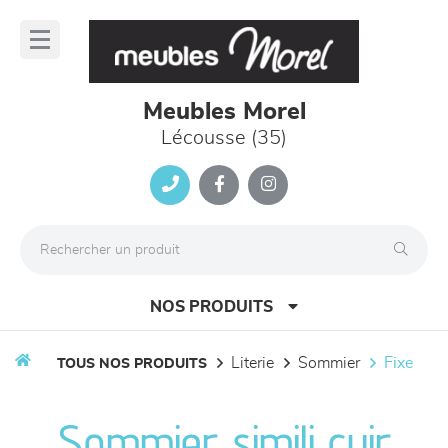
Panneau de gestion des cookies
lose
nu
Meubles Morel
Lécousse (35)
NOS PRODUITS
literie
sommier
fixe
TOUS NOS PRODUITS
canapés et fauteuils
Sommier simili cuir