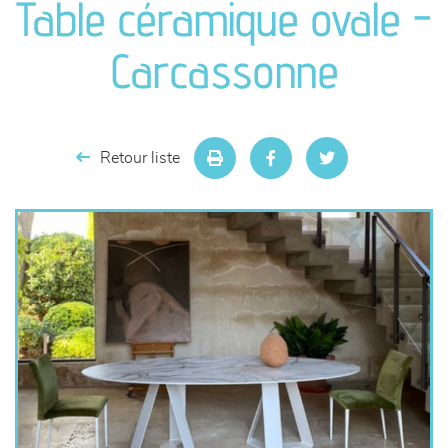
Table céramique ovale -
séjours
Carcassonne
meubles de complément
chambres et dressing
Retour liste
literie
décoration