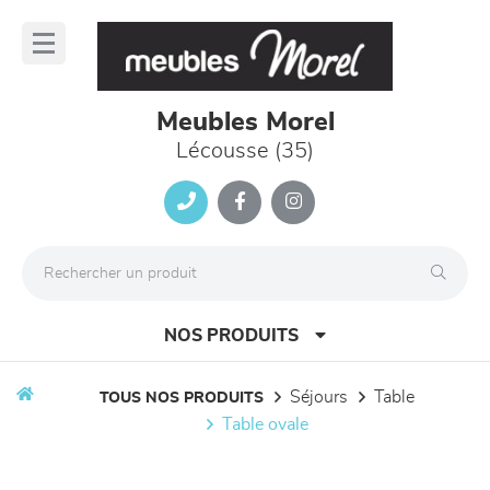
Panneau de gestion des cookies
lose
nu
Meubles Morel
Lécousse (35)
NOS PRODUITS
séjours
table
TOUS NOS PRODUITS
table ovale
canapés et fauteuils