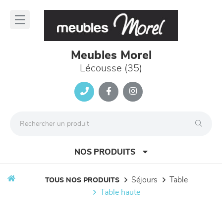
Panneau de gestion des cookies
lose
nu
Meubles Morel
Lécousse (35)
NOS PRODUITS
séjours
table
TOUS NOS PRODUITS
table haute
canapés et fauteuils