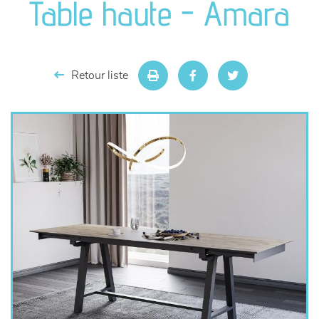
Table haute - Amara
séjours
meubles de complément
Retour liste
chambres et dressing
literie
décoration