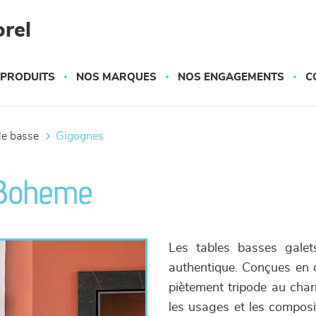
rel
 PRODUITS
NOS MARQUES
NOS ENGAGEMENTS
C
ble basse
gigognes
 Boheme
Les tables basses gale
authentique. Conçues en c
piètement tripode au char
les usages et les composi