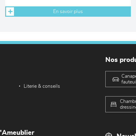
En savoir plus
Nos produ
Canap
fauteui
Literie & conseils
Chambr
dressin
L'Ameublier