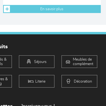
En savoir plus
its
és &
Meubles de
Séjours
ls
complément
es &
Literie
Décoration
g