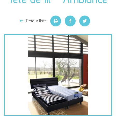
séjours
meubles de complément
Retour liste
chambres et dressing
literie
décoration