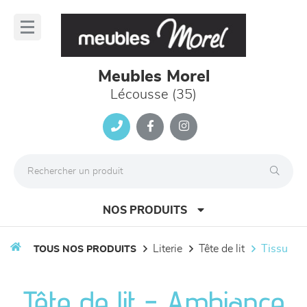
Panneau de gestion des cookies
lose
nu
Meubles Morel
Lécousse (35)
NOS PRODUITS
literie
tête de lit
tissu
TOUS NOS PRODUITS
canapés et fauteuils
Tête de lit - Ambiance